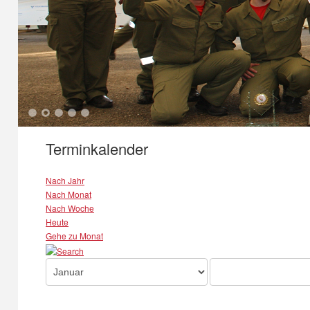
1
2
3
4
5
Terminkalender
Nach Jahr
Nach Monat
Nach Woche
Heute
Gehe zu Monat