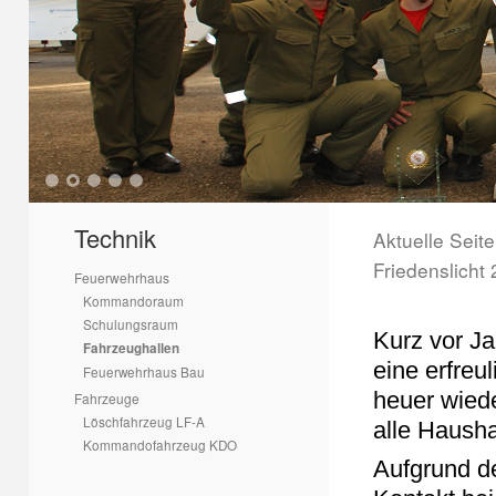
1
2
3
4
5
Technik
Aktuelle Seit
Friedenslicht 
Feuerwehrhaus
Kommandoraum
Schulungsraum
Kurz vor Ja
Fahrzeughallen
eine erfreu
Feuerwehrhaus Bau
heuer wied
Fahrzeuge
Löschfahrzeug LF-A
alle Haushal
Kommandofahrzeug KDO
Aufgrund de