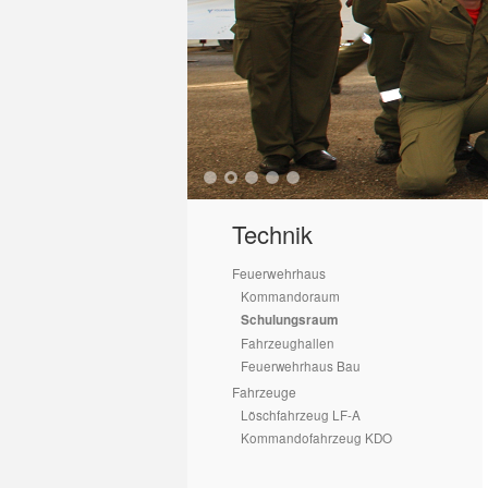
1
2
3
4
5
Technik
Feuerwehrhaus
Kommandoraum
Schulungsraum
Fahrzeughallen
Feuerwehrhaus Bau
Fahrzeuge
Löschfahrzeug LF-A
Kommandofahrzeug KDO