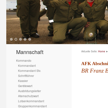
1
2
3
4
5
Mannschaft
Aktuelle Seite:
Home
Kommando
AFK Abschni
Kommandant
BR Franz B
Kommandant Stv.
Schriftführer
Kassier
Gerätewart
Ausbildungsleiter
Atemschutzwart
Lotsenkommandant
Gruppenkommandant