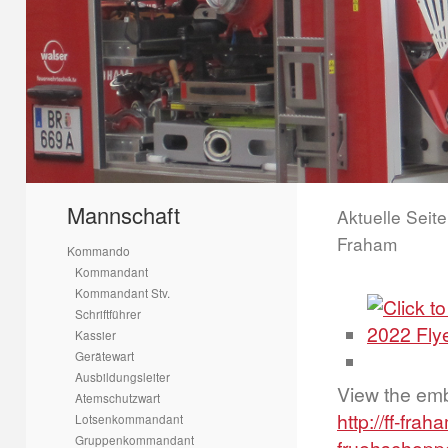
Mannschaft
Aktuelle Seit
Fraham
Kommando
Kommandant
Kommandant Stv.
Schriftführer
Kassier
Gerätewart
Ausbildungsleiter
View the emb
Atemschutzwart
http://ff-fr
Lotsenkommandant
Gruppenkommandant